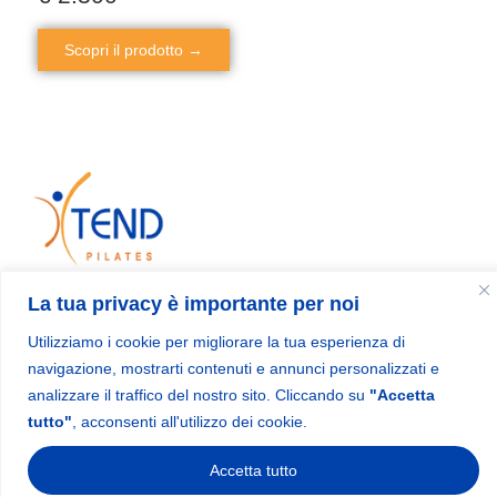
Scopri il prodotto →
Xtend Pilates® is a specialized manufacturer of professional
Pilates equipment, with over 18 years of experience in the
La tua privacy è importante per noi
design and production of high-quality machines.
Utilizziamo i cookie per migliorare la tua esperienza di
navigazione, mostrarti contenuti e annunci personalizzati e
analizzare il traffico del nostro sito. Cliccando su
"Accetta
Menu
Contact information
tutto"
, acconsenti all'utilizzo dei cookie.
sales@xtendpilates.com
Home
Accetta tutto
Shop
1