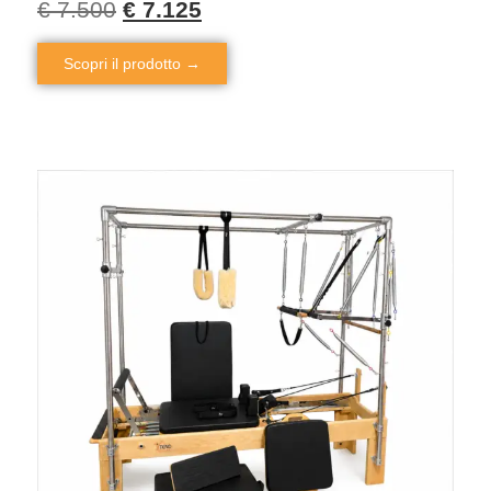
€
7.500
€
7.125
Scopri il prodotto →