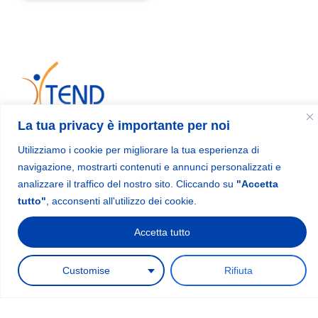
La tua privacy è importante per noi
Xtend Pilates® is a specialized manufacturer of professional
Pilates equipment, with over 18 years of experience in the
Utilizziamo i cookie per migliorare la tua esperienza di
design and production of high-quality machines.
navigazione, mostrarti contenuti e annunci personalizzati e
analizzare il traffico del nostro sito. Cliccando su
"Accetta
tutto"
, acconsenti all'utilizzo dei cookie.
Menu
Contact information
sales@xtendpilates.com
Accetta tutto
Home
1
Shop
Request a quote
Customise
Rifiuta
Videos
About us
Contact