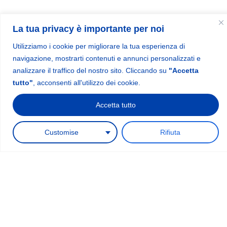
La tua privacy è importante per noi
Menu
Contact information
sales@xtendpilates.com
Home
Utilizziamo i cookie per migliorare la tua esperienza di
Shop
navigazione, mostrarti contenuti e annunci personalizzati e
analizzare il traffico del nostro sito. Cliccando su
"Accetta
Videos
tutto"
, acconsenti all'utilizzo dei cookie.
About us
Contact
Accetta tutto
Shipping and Payments
1
Request a quote
Customise
Rifiuta
Newsletter
Subscribe to our newsletter to receive promotions, news and
product updates.