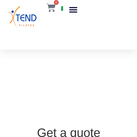
0
IT
Get a quote