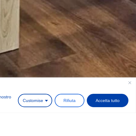
1
 nostro
Richiedi un preventivo
Customise
Rifiuta
Accetta tutto
es
namento specializzato.