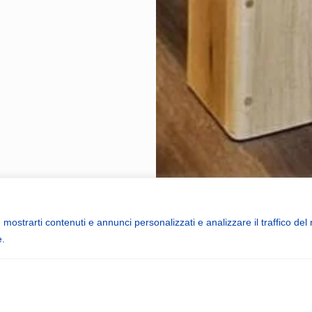
 mostrarti contenuti e annunci personalizzati e analizzare il traffico del
ttrezzature professionali per Pilat
e.
onali progettate per studi di Pilates, centri di fisioterapia e alle