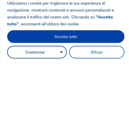
Utilizziamo i cookie per migliorare la tua esperienza di
navigazione, mostrarti contenuti e annunci personalizzati e
analizzare il traffico del nostro sito. Cliccando su
"Accetta
Xtend Pilates® è un produttore specializzato di attrezzature
tutto"
, acconsenti all'utilizzo dei cookie.
professionali per il Pilates, con oltre 18 anni di esperienza nella
progettazione e produzione di macchinari di alta qualità.
Accetta tutto
1
Richiedi un preventivo
Customise
Rifiuta
Menu
Contact information
sales@xtendpilates.com
Home
Prodotti
Videos
Chi siamo
Contatto
Spedizioni e Pagamenti
Newsletter