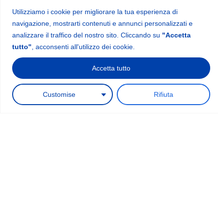
Utilizziamo i cookie per migliorare la tua esperienza di
navigazione, mostrarti contenuti e annunci personalizzati e
analizzare il traffico del nostro sito. Cliccando su
"Accetta
tutto"
, acconsenti all'utilizzo dei cookie.
Pilates Max Reformer™ con Box, Jump
Accetta tutto
Board e Platform Extender
1
Richiedi un preventivo
€
2.300
Customise
Rifiuta
Scopri il prodotto →
Xtend Pilates® è un produttore specializzato di attrezzature