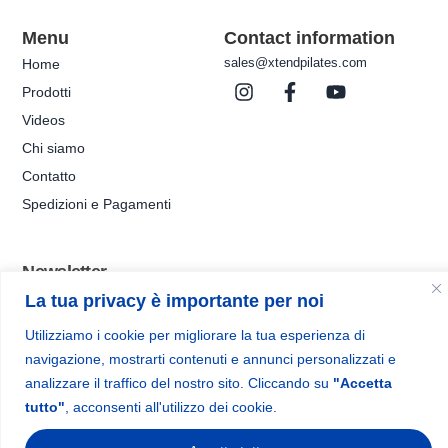
Menu
Contact information
sales@xtendpilates.com
Home
Prodotti
Videos
Chi siamo
Contatto
Spedizioni e Pagamenti
Newsletter
Iscriviti alla nostra newsletter per ricevere promozioni, novità e
La tua privacy è importante per noi
aggiornamenti sui prodotti.
Utilizziamo i cookie per migliorare la tua esperienza di
navigazione, mostrarti contenuti e annunci personalizzati e
analizzare il traffico del nostro sito. Cliccando su
"Accetta
tutto"
, acconsenti all'utilizzo dei cookie.
Iscriviti